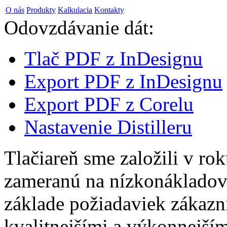
O nás
Produkty
Kalkulacia
Kontakty
Odovzdávanie dát:
Tlač PDF z InDesignu
Export PDF z InDesignu
Export PDF z Corelu
Nastavenie Distilleru
Tlačiareň sme založili v ro
zameranú na nízkonákladovú
základe požiadaviek zákazn
kvalitnejšími a výkonnejší